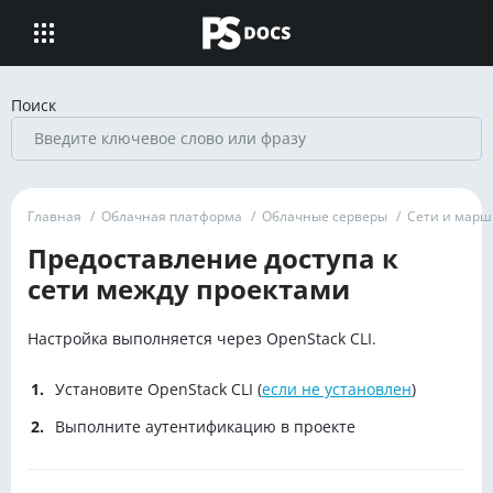
Поиск
Главная
/
Облачная платформа
/
Облачные серверы
/
Сети и марш
Предоставление доступа к
сети между проектами
Настройка выполняется через OpenStack CLI.
Установите OpenStack CLI (
если не установлен
)
Выполните аутентификацию в проекте