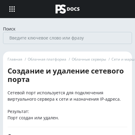
Поиск
Главная
/
Облачная платформа
/
Облачные серверы
/
Сети и марш
Создание и удаление сетевого
порта
Сетевой порт используется для подключения
виртуального сервера к сети и назначения IP-адреса.
Результат:
Порт создан или удален.