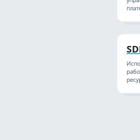
упра
пла
SD
Испо
рабо
ресу