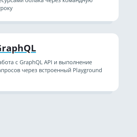
есурсами облака через командную
троку
GraphQL
абота с GraphQL API и выполнение
апросов через встроенный Playground