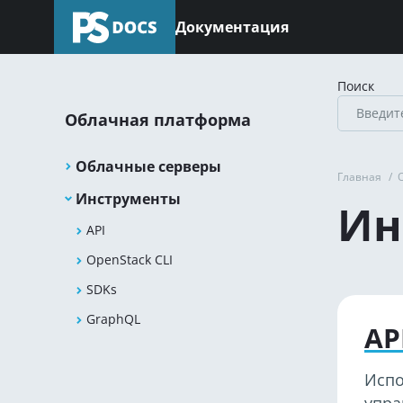
Документация
Поиск
Облачная платформа
Облачные серверы
Главная
/
Инструменты
Ин
API
OpenStack CLI
SDKs
GraphQL
AP
Испо