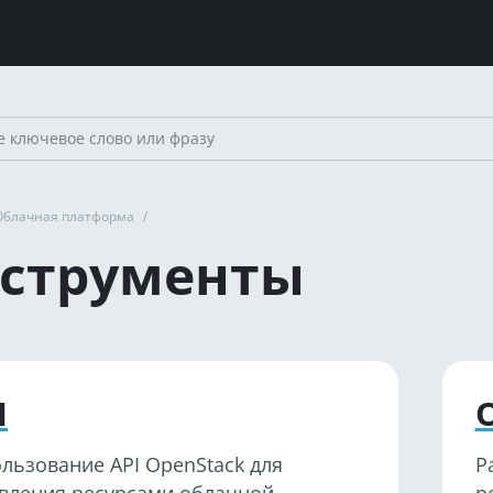
Облачная платформа
/
струменты
I
льзование API OpenStack для
Р