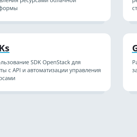
вления ресурсами облачной
р
тформы
с
Ks
льзование SDK OpenStack для
Р
ты с API и автоматизации управления
з
рсами