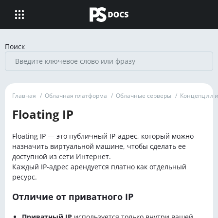
Поиск
Главная
/
Облачная платформа
/
Облачные серверы
/
Концепции и
Floating IP
Floating IP — это публичный IP-адрес, который можно
назначить виртуальной машине, чтобы сделать ее
доступной из сети Интернет.
Каждый IP-адрес арендуется платно как отдельный
ресурс.
Отличие от приватного IP
Приватный IP
используется только внутри вашей