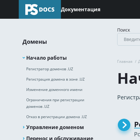
Документация
Поиск
Домены
Начало работы
Главная
/
Регистратор доменов .UZ
На
Регистрация домена в зоне .UZ
Изменение доменного имени
Регистр
Ограничения при регистрации
доменов .UZ
Отказ в регистрации домена .UZ
Р
Управление доменом
Ро
Перенос и обслуживание