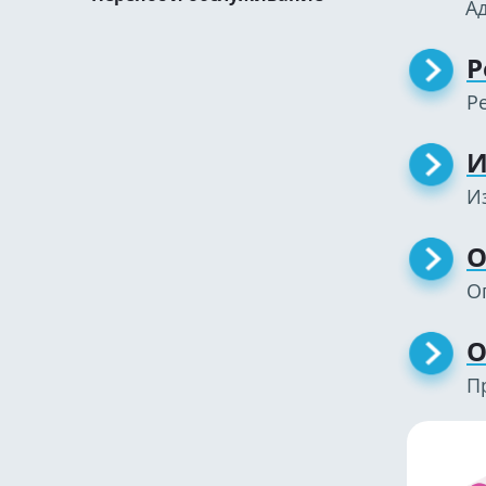
А
Р
Р
И
И
О
О
О
П